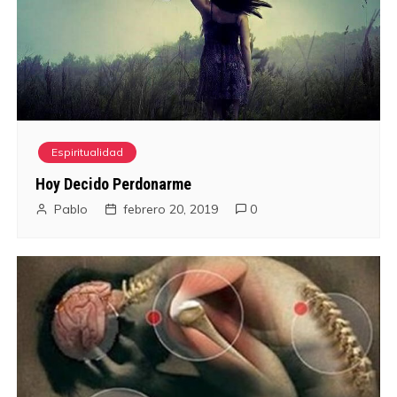
a
d
a
s
Espiritualidad
Hoy Decido Perdonarme
Pablo
febrero 20, 2019
0