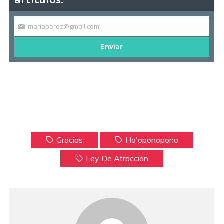
mariaperez@gmail.com
Enviar
Gracias
Ho'oponopono
Ley De Atraccion