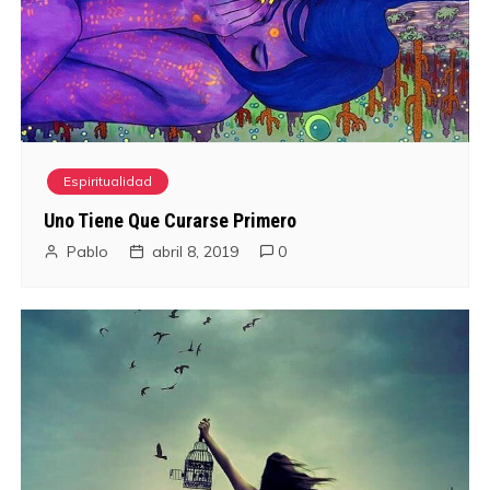
c
i
ó
n
Espiritualidad
d
Uno Tiene Que Curarse Primero
Pablo
abril 8, 2019
0
e
e
n
t
r