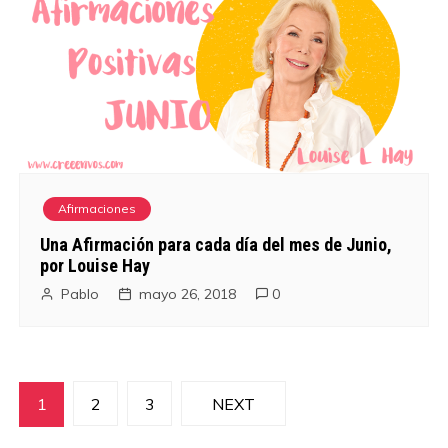
Afirmaciones
Una Afirmación para cada día del mes de Junio,
por Louise Hay
Pablo
mayo 26, 2018
0
N
1
2
3
NEXT
a