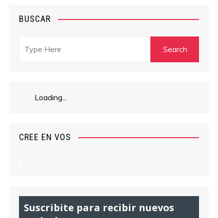
v
BUSCAR
e
g
a
c
Loading...
i
CREE EN VOS
ó
n
d
e
Suscribite para recibir nuevos