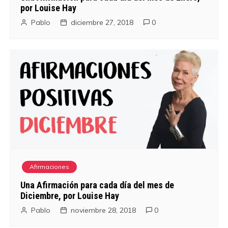
n
por Louise Hay
d
Pablo
diciembre 27, 2018
0
e
e
n
t
r
a
Afirmaciones
d
Una Afirmación para cada día del mes de
a
Diciembre, por Louise Hay
Pablo
noviembre 28, 2018
0
s