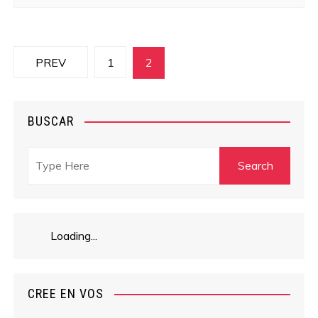
N
PREV
1
2
a
v
BUSCAR
e
g
a
c
Loading...
i
CREE EN VOS
ó